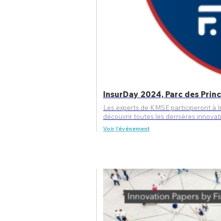
InsurDay 2024, Parc des Prin
Les experts de KMSE participeront à InsurDay, le
découvrir toutes les dernières innova
Voir l’événement