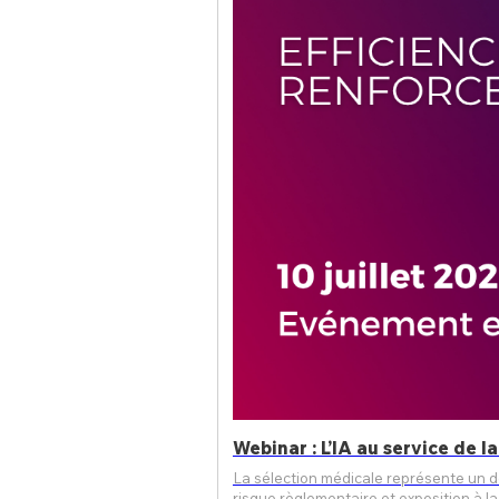
Webinar : L’IA au service de l
La sélection médicale représente un dé
risque règlementaire et exposition à la