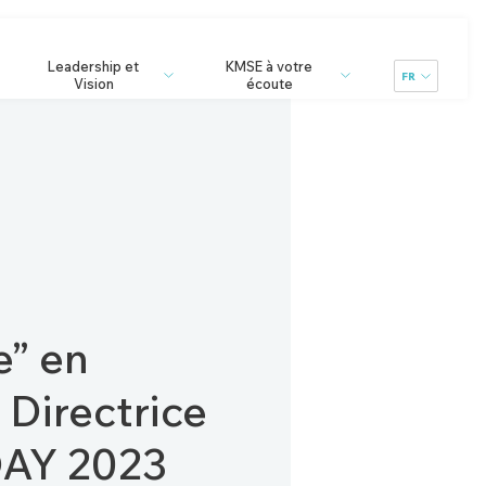
Leadership et
KMSE à votre
FR
Vision
écoute
e” en
Directrice
DAY 2023