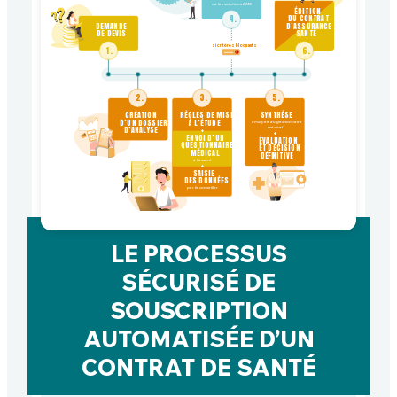
via les solutions KMS
ÉDITION
4.
DU CONTRAT
DEMANDE
D’ASSURANCE
DE DEVIS
SANTÉ
si critères bloquants
1.
6.
2.
3.
5.
CRÉATION 
RÈGLES DE MISE 
SYNTHÈSE 

D’UN DOSSIER 
À L’ÉTUDE

envoyée au gestionnaire 
médical

D’ANALYSE
+

+

ENVOI D’UN 
ÉVALUATION
QUESTIONNAIRE 
ET DÉCISION 
MÉDICAL

DÉ
FI
NITIVE
à l’assuré

+

SAISIE 
DES DONNÉES

par le conseiller
LE PROCESSUS
SÉCURISÉ DE
SOUSCRIPTION
AUTOMATISÉE D’UN
CONTRAT DE SANTÉ