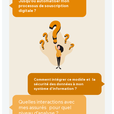
Jusqu’où automatiser mon
processus de souscription
digitale ?
Comment intégrer ce modèle et la
sécurité des données à mon
système d’information ?
Quelles interactions avec
mes assurés pour quel
niveau d’analyse ?