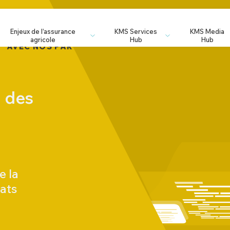
Enjeux de l’assurance
KMS Services
KMS Media
agricole
Hub
Hub
CONT
" AVEC NOS PARTENAIRES
n des
e la
ats