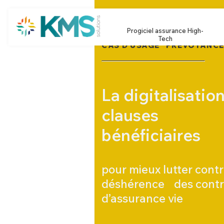
Progiciel assurance High-
Tech
CAS D’USAGE "PRÉVOYANCE
La digitalisatio
clauses
bénéficiaires
pour mieux lutter contr
déshérence des contr
d’assurance vie