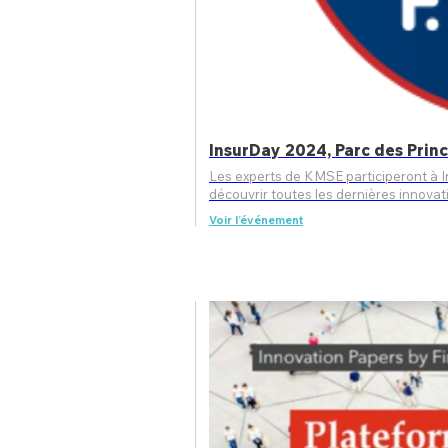
InsurDay 2024, Parc des Prin
Les experts de KMSE participeront à InsurDay, le
découvrir toutes les dernières innova
Voir l’événement