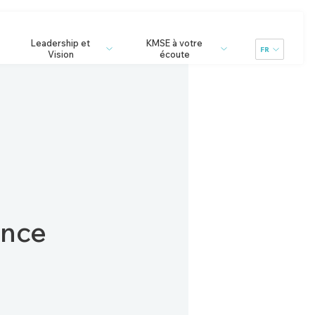
Leadership et
KMSE à votre
FR
Vision
écoute
ance